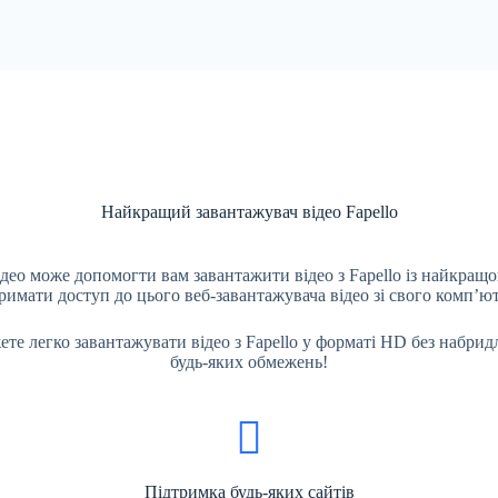
Найкращий завантажувач відео Fapello
ідео може допомогти вам завантажити відео з Fapello із найкращо
римати доступ до цього веб-завантажувача відео зі свого комп’ю
те легко завантажувати відео з Fapello у форматі HD без набридл
будь-яких обмежень!
Підтримка будь-яких сайтів