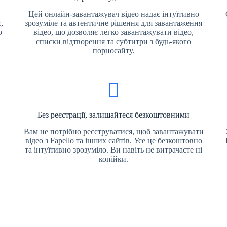
Цей онлайн-завантажувач відео надає інтуїтивно
,
зрозуміле та автентичне рішення для завантаження
о
відео, що дозволяє легко завантажувати відео,
списки відтворення та субтитри з будь-якого
порносайту.
Без реєстрації, залишайтеся безкоштовними
Вам не потрібно реєструватися, щоб завантажувати
відео з Fapello та інших сайтів. Усе це безкоштовно
та інтуїтивно зрозуміло. Ви навіть не витрачаєте ні
копійки.