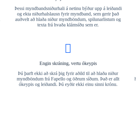
Þessi myndbandsniðurhali á netinu býður upp á leiðandi
og ekta niðurhalslausn fyrir myndband, sem gerir það
a
auðvelt að hlaða niður myndböndum, spilunarlistum og
texta frá hvaða klámsíðu sem er.
Engin skráning, vertu ókeypis
Þú þarft ekki að skrá þig fyrir aðild til að hlaða niður
myndböndum frá Fapello og öðrum síðum. Það er allt
ókeypis og leiðandi. Þú eyðir ekki einu sinni krónu.