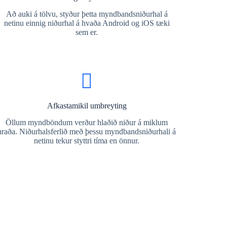
Að auki á tölvu, styður þetta myndbandsniðurhal á
netinu einnig niðurhal á hvaða Android og iOS tæki
sem er.
Afkastamikil umbreyting
Öllum myndböndum verður hlaðið niður á miklum
hraða. Niðurhalsferlið með þessu myndbandsniðurhali á
netinu tekur styttri tíma en önnur.