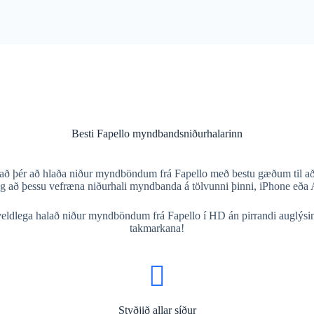
Besti Fapello myndbandsniðurhalarinn
að þér að hlaða niður myndböndum frá Fapello með bestu gæðum til að ho
g að þessu vefræna niðurhali myndbanda á tölvunni þinni, iPhone eða 
eldlega halað niður myndböndum frá Fapello í HD án pirrandi auglýs
takmarkana!
Styðjið allar síður