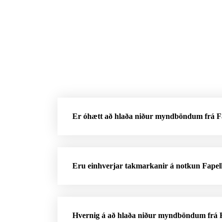
Er óhætt að hlaða niður myndböndum frá F
Eru einhverjar takmarkanir á notkun Fape
Hvernig á að hlaða niður myndböndum frá F