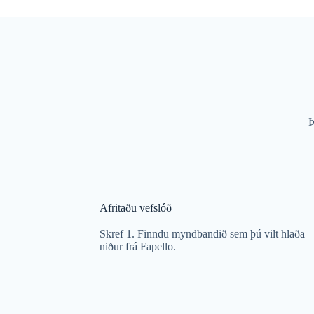
Þ
Afritaðu vefslóð
Skref 1. Finndu myndbandið sem þú vilt hlaða
niður frá Fapello.