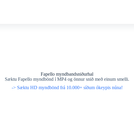
Fapello myndbandsniðurhal
Sæktu Fapello myndbönd í MP4 og önnur snið með einum smelli.
-> Sæktu HD myndbönd frá 10.000+ síðum ókeypis núna!