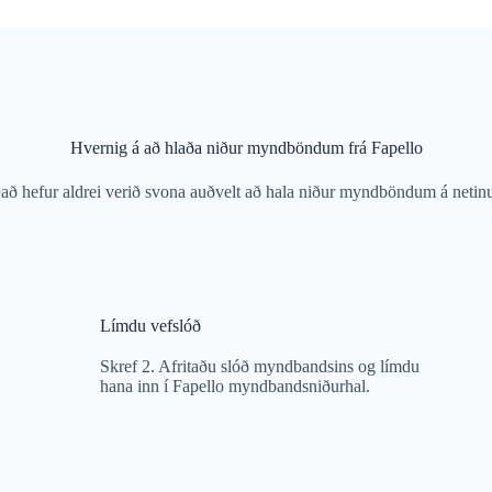
Hvernig á að hlaða niður myndböndum frá Fapello
að hefur aldrei verið svona auðvelt að hala niður myndböndum á netin
Límdu vefslóð
Skref 2. Afritaðu slóð myndbandsins og límdu
hana inn í Fapello myndbandsniðurhal.