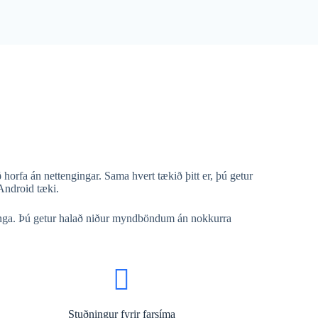
rfa án nettengingar. Sama hvert tækið þitt er, þú getur
Android tæki.
inga. Þú getur halað niður myndböndum án nokkurra
Stuðningur fyrir farsíma