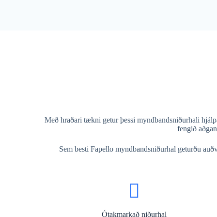
Með hraðari tækni getur þessi myndbandsniðurhali hjálp
fengið aðgan
Sem besti Fapello myndbandsniðurhal geturðu auðv
Ótakmarkað niðurhal