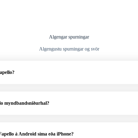
Algengar spurningar
Algengustu spurningar og svör
apello?
llo myndbandsniðurhal?
apello á Android síma eða iPhone?