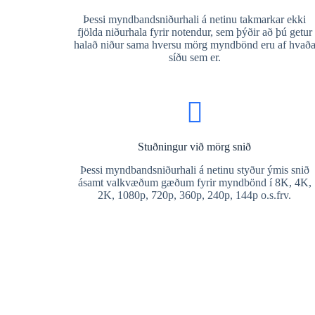
Þessi myndbandsniðurhali á netinu takmarkar ekki
fjölda niðurhala fyrir notendur, sem þýðir að þú getur
halað niður sama hversu mörg myndbönd eru af hvað
síðu sem er.
Stuðningur við mörg snið
Þessi myndbandsniðurhali á netinu styður ýmis snið
ásamt valkvæðum gæðum fyrir myndbönd í 8K, 4K,
2K, 1080p, 720p, 360p, 240p, 144p o.s.frv.