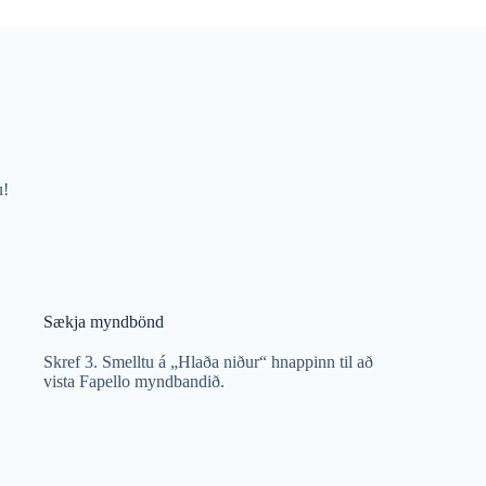
u!
Sækja myndbönd
Skref 3. Smelltu á „Hlaða niður“ hnappinn til að
vista Fapello myndbandið.