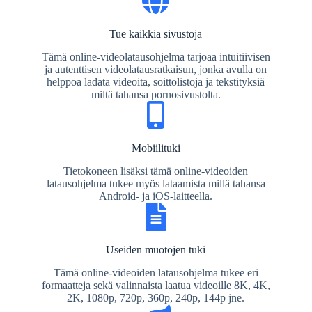
Tue kaikkia sivustoja
Tämä online-videolatausohjelma tarjoaa intuitiivisen
ja autenttisen videolatausratkaisun, jonka avulla on
helppoa ladata videoita, soittolistoja ja tekstityksiä
miltä tahansa pornosivustolta.
Mobiilituki
Tietokoneen lisäksi tämä online-videoiden
latausohjelma tukee myös lataamista millä tahansa
Android- ja iOS-laitteella.
Useiden muotojen tuki
Tämä online-videoiden latausohjelma tukee eri
formaatteja sekä valinnaista laatua videoille 8K, 4K,
2K, 1080p, 720p, 360p, 240p, 144p jne.