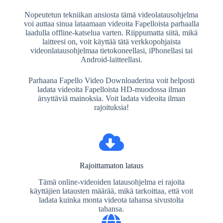
Nopeutetun tekniikan ansiosta tämä videolatausohjelma
voi auttaa sinua lataamaan videoita Fapelloista parhaalla
laadulla offline-katselua varten. Riippumatta siitä, mikä
laitteesi on, voit käyttää tätä verkkopohjaista
videonlatausohjelmaa tietokoneellasi, iPhonellasi tai
Android-laitteellasi.
Parhaana Fapello Video Downloaderina voit helposti
ladata videoita Fapelloista HD-muodossa ilman
ärsyttäviä mainoksia. Voit ladata videoita ilman
rajoituksia!
Rajoittamaton lataus
Tämä online-videoiden latausohjelma ei rajoita
käyttäjien latausten määrää, mikä tarkoittaa, että voit
ladata kuinka monta videota tahansa sivustolta
tahansa.