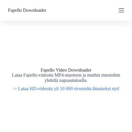
S
S
Fapello Downloader
k
k
i
i
p
p
t
t
o
o
c
c
o
o
n
n
t
t
e
e
n
n
t
t
Fapello Video Downloader
Lataa Fapello-videoita MP4-muotoon ja muihin muotoihin
yhdellä napsautuksella.
-> Lataa HD-videoita yli 10 000 sivustolta ilmaiseksi nyt!