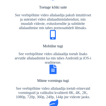
Toetage kõiki saite
See veebipõhine video allalaadija pakub intuitiivset
ja autentset video allalaadimislahendust, mis
muudab videote, esitusloendite ja subtiitrite
allalaadimise mis tahes pornosaitidelt lihtsaks.
Mobiilne tugi
See veebipõhine video allalaadija toetab lisaks
arvutile allalaadimist ka mis tahes Androidi ja iOS-i
seadmesse.
Mitme vormingu tugi
See veebipõhine video allalaadija toetab erinevaid
vorminguid ja valikulist kvaliteeti 8K, 4K, 2K,
1080p, 720p, 360p, 240p, 144p jne videote jaoks.