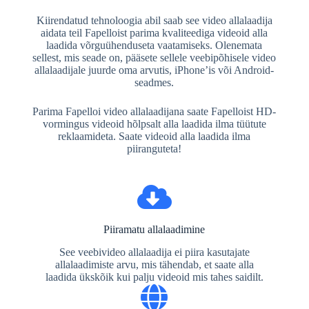
Kiirendatud tehnoloogia abil saab see video allalaadija
aidata teil Fapelloist parima kvaliteediga videoid alla
laadida võrguühenduseta vaatamiseks. Olenemata
sellest, mis seade on, pääsete sellele veebipõhisele video
allalaadijale juurde oma arvutis, iPhone’is või Android-
seadmes.
Parima Fapelloi video allalaadijana saate Fapelloist HD-
vormingus videoid hõlpsalt alla laadida ilma tüütute
reklaamideta. Saate videoid alla laadida ilma
piiranguteta!
Piiramatu allalaadimine
See veebivideo allalaadija ei piira kasutajate
allalaadimiste arvu, mis tähendab, et saate alla
laadida ükskõik kui palju videoid mis tahes saidilt.