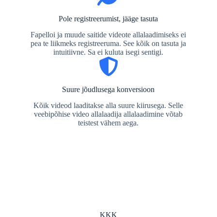
Pole registreerumist, jääge tasuta
Fapelloi ja muude saitide videote allalaadimiseks ei
pea te liikmeks registreeruma. See kõik on tasuta ja
intuitiivne. Sa ei kuluta isegi sentigi.
Suure jõudlusega konversioon
Kõik videod laaditakse alla suure kiirusega. Selle
veebipõhise video allalaadija allalaadimine võtab
teistest vähem aega.
KKK