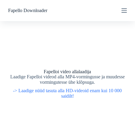
S
S
Fapello Downloader
k
k
i
i
p
p
t
t
o
o
c
c
o
o
n
n
t
t
e
e
n
n
t
t
Fapelloi video allalaadija
Laadige Fapelloi videod alla MP4-vormingusse ja muudesse
vormingutesse ühe klõpsuga.
-> Laadige nüüd tasuta alla HD-videoid enam kui 10 000
saidilt!