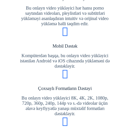
Bu onlayn video yükləyici hər hansı porno
saytından videoları, pleylistləri və subtitrləri
yükləməyi asanlaşdıran intuitiv və orijinal video
yükləmə həlli təqdim edir.
Mobil Dəstək
Kompüterdən başqa, bu onlayn video yükləyici
istənilən Android və iOS cihazında yükləməni də
dəstəkləyir.
Çoxsaylı Formatların Dəstəyi
Bu onlayn video yükləyici 8K, 4K, 2K, 1080p,
720p, 360p, 240p, 144p və s.-də videolar üçün
əlavə keyfiyyətlə yanaşı müxtəlif formatları
dəstəkləyir.