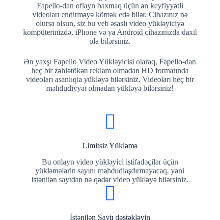
Fapello-dan oflayn baxmaq üçün ən keyfiyyətli
videoları endirməyə kömək edə bilər. Cihazınız nə
olursa olsun, siz bu veb əsaslı video yükləyiciyə
kompüterinizdə, iPhone və ya Android cihazınızda daxil
ola bilərsiniz.
Ən yaxşı Fapello Video Yükləyicisi olaraq, Fapello-dan
heç bir zəhlətökən reklam olmadan HD formatında
videoları asanlıqla yükləyə bilərsiniz. Videoları heç bir
məhdudiyyət olmadan yükləyə bilərsiniz!
Limitsiz Yükləmə
Bu onlayn video yükləyici istifadəçilər üçün
yükləmələrin sayını məhdudlaşdırmayacaq, yəni
istənilən saytdan nə qədər video yükləyə bilərsiniz.
İstənilən Saytı dəstəkləyin