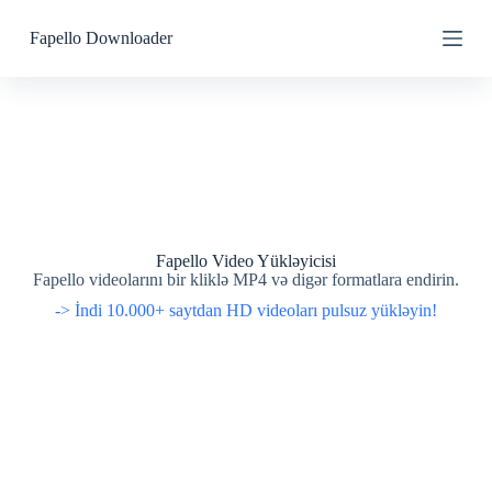
S
S
Fapello Downloader
k
k
i
i
p
p
t
t
o
o
c
c
o
o
n
n
t
t
e
e
n
n
t
t
Fapello Video Yükləyicisi
Fapello videolarını bir kliklə MP4 və digər formatlara endirin.
-> İndi 10.000+ saytdan HD videoları pulsuz yükləyin!