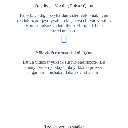
Qeydiyyat Yoxdur, Pulsuz Qalın
Fapello və digər saytlardan video yükləmək üçün
üzvlük üçün qeydiyyatdan keçməyə ehtiyac yoxdur.
Hamısı pulsuz və intuitivdir. Bir qəpik belə
xərcləmirsən.
Yüksək Performanslı Dönüşüm
Bütün videolar yüksək sürətlə endiriləcək. Bu
onlayn video yükləyici ilə yükləmə prosesi
digərlərinə nisbətən daha az vaxt aparır.
Tez-tez verilən suallar